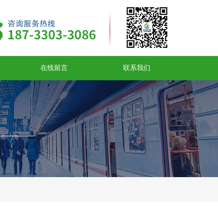
在线留言
联系我们