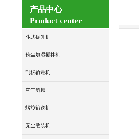
产品中心
Product center
斗式提升机
粉尘加湿搅拌机
刮板输送机
空气斜槽
螺旋输送机
无尘散装机