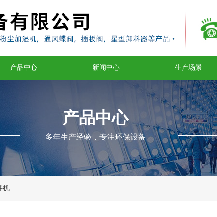
产品中心
新闻中心
生产场景
产品中心
多年生产经验，专注环保设备
拌机