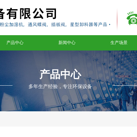
产品中心
新闻中心
生产场景
产品中心
多年生产经验，专注环保设备