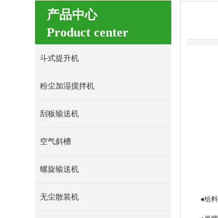
产品中心
Product center
斗式提升机
粉尘加湿搅拌机
刮板输送机
空气斜槽
螺旋输送机
无尘散装机
●
给料