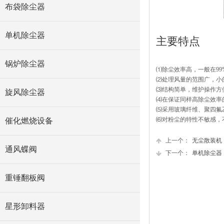
布袋除尘器
单机除尘器
主要特点
锅炉除尘器
⑴除尘效率高，一般在99
⑵处理风量的范围广，小的
⑶结构简单，维护操作方
旋风除尘器
⑷在保证同样高除尘效率
⑸采用玻璃纤维、聚四氟乙
⑹对粉尘的特性不敏感，
催化燃烧设备
上一个：
无尘散装机
通风蝶阀
下一个：
单机除尘器
重锤翻板阀
星形卸料器