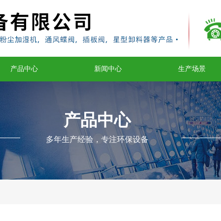
产品中心
新闻中心
生产场景
产品中心
多年生产经验，专注环保设备