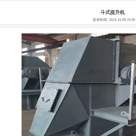
斗式提升机
发布时间: 2024-10-08 16: