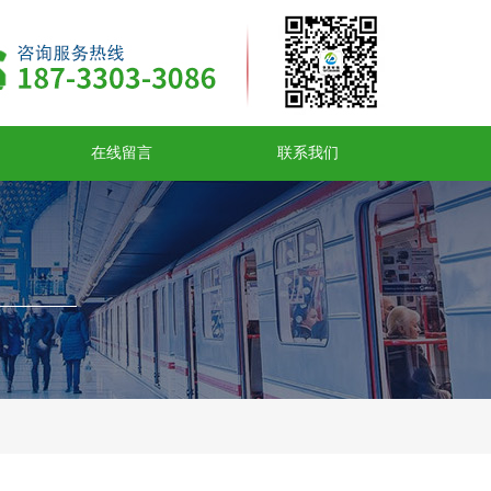
在线留言
联系我们