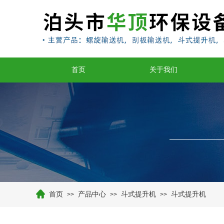
首页
关于我们
首页
产品中心
斗式提升机
斗式提升机
>>
>>
>>